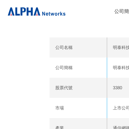
公司
公司名稱
明泰科
公司簡稱
明泰科
股票代號
3380
市場
上市公
產業
通信網