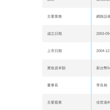
主要業務
網路設
成立日期
2003-09
上市日期
2004-12
實收資本額
新台幣54
董事長
李良相
主要股東
佳世達