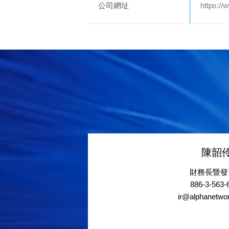
公司網址
https:/
陳韶
財務長暨發
886-3-563-
ir@alphanetwo