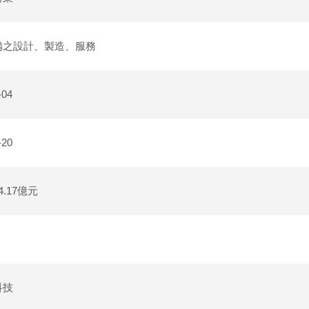
備之設計、製造、服務
-04
-20
.17億元
科技