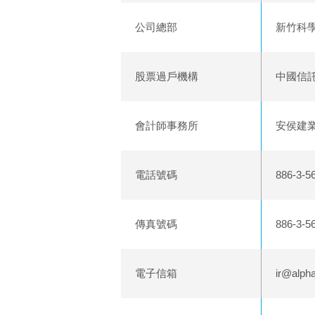
公司總部
新竹科
股票過戶機構
中國信託
會計師事務所
安侯建
電話號碼
886-3-5
傳真號碼
886-3-5
電子信箱
ir@alph