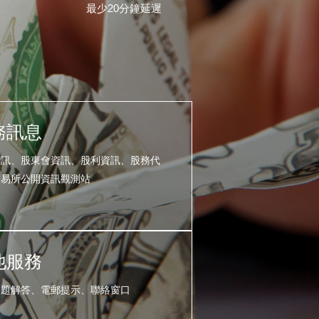
最少20分鐘延遲
務訊息
資訊、股東會資訊、股利資訊、股務代
交易所公開資訊觀測站
他服務
問題解答、電郵提示、聯絡窗口