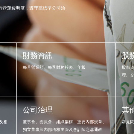
維持營運透明度，遵守高標準公司治
財務資訊
股
每月營業額、每季財務報表、年報
股價
理、
公司治理
其
及相
董事會、委員會、組織架構、重要內部規章、
常見
獨立董事與內部稽核主管及會計師之溝通政