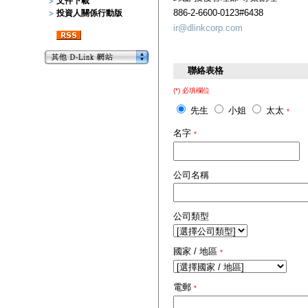
文件下載
886-2-6600-0123#6438
投資人關係行動版
ir@dlinkcorp.com
聯絡表格
(*) 必填欄位
先生
小姐
太太
*
名字
*
公司名稱
公司類型
國家 / 地區
*
電郵
*