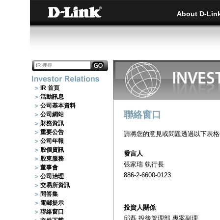
About D-Lin
IR 首頁
活動訊息
公司基本資料
聯絡窗口
公司網站
財務資訊
重要公告
請將您的意見或問題透過以下表格
公司年報
股價資訊
發言人
股東服務
張家瑞 執行長
董事會
886-2-6600-0123
公司治理
交易所資訊
問答集
電郵提示
投資人關係
聯絡窗口
邱磊 投後管理部 專案副理