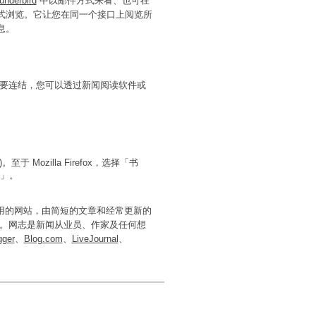
underbird
中以邮件方式来看、也可在
形式浏览。它让您在同一个接口上阅览所
息。
摘要连结，您可以透过新闻阅读软件或
。至于 Mozilla Firefox，选择「书
」。
易使用的网站，由简短的文章和经常更新的
。网志是新闻从业员、作家及任何想
gger
、
Blog.com
、
LiveJournal
、