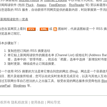
RSS 摘要能在
Mozilla Firefox
及
Internet Explorer
中以书签方式阅览、能在
Th
新闻阅读软件 (包括
Pluck
、
Awasu
、
FeedDemon
、
RssReader
等) 里以标题
有您选取的 RSS 服务，自动获得不同网页提供的最新内容，时刻掌握第一手消
*
新闻阅读软件一览表
当您在某网页上看到
、
或
图标时，代表该图标是一个 RSS 
浏览器来订阅它。
基本步骤如下：
复制您想订阅的 RSS 摘要连结
将它贴上新闻阅读软件的频道名单 (Channel List) 或地址列 (Address Bar)
签」选单中的「管理书签」，然后在「档案」选单中选择「新增实时书签
随时更新、继续或停止订阅该摘要。
另一个使用 RSS 摘要的方法是将它整合到您的网志 (Blog)。网志是一个容
项目、图片及链接所组成，您可以在此实时发表意见或言论，以及与其他人互动
透过互联网分享自己想法的人之出版工具。较受欢迎的网志服务供货商包括
Blo
ypePad
、
Bloglines
等。
 版权所有
隐私权政策
|
使用条款
|
网站导览