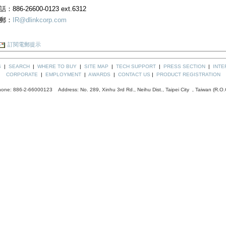
話：886-26600-0123 ext.6312
郵：
IR@dlinkcorp.com
訂閱電郵提示
S
|
SEARCH
|
WHERE TO BUY
|
SITE MAP
|
TECH SUPPORT
|
PRESS SECTION
|
INTE
CORPORATE
|
EMPLOYMENT
|
AWARDS
|
CONTACT US
|
PRODUCT REGISTRATION
one: 886-2-66000123 Address: No. 289, Xinhu 3rd Rd., Neihu Dist., Taipei City , Taiwan (R.O.