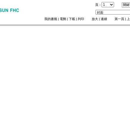
頁：
我的書籤
|
電郵
|
下載
|
列印
放大
|
連續
第一頁
|
上